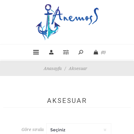
(0)
Anasayfa
/
Aksesuar
AKSESUAR
Göre sırala