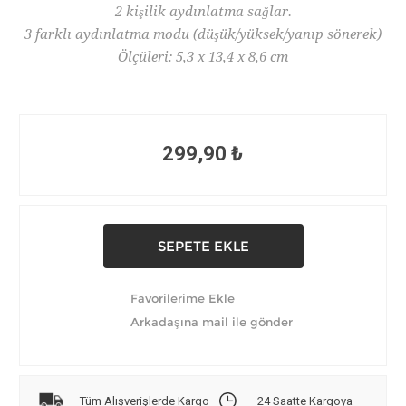
2 kişilik aydınlatma sağlar.
3 farklı aydınlatma modu (düşük/yüksek/yanıp sönerek)
Ölçüleri: 5,3 x 13,4 x 8,6 cm
299,90 ₺
Tüm Alışverişlerde Kargo
24 Saatte Kargoya