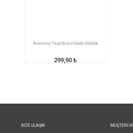
Anemoss Yeşil Bronz Kadın Bileklik
299,90 ₺
BIZE ULAŞIN
MÜŞTERI H