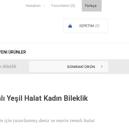
Hesabım
Favorilerim
(0)
SEPETIM
(0)
SIPARIŞ ARA TOPLAMI:
YENI ÜRÜNLER
 Bileklik
SONRAKI ÜRÜN
Yeşil Halat Kadın Bileklik
n için tasarlanmış deniz ve marin temalı halat