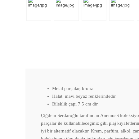
Metal parçalar, bronz
Halat; mavi beyaz renklerindedir.
Bileklik çapı 7,5 cm dir.
Çiğdem Serdaroğlu tarafından AnemosS koleksiyonu i
parçalar ile kullanabileceğiniz gibi plaj kıyafetler
iyi bir alternatif olacaktır. Krem, parfüm, alkol, 
koleksiyonu tüm deniz tutkunları için tasarlanmıştı