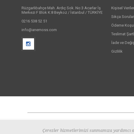
Rüzgarlıbahçe Mah. Ardıç Sok. No:3 Acarlar İş
Kişisel Veril
Merkezi F Blok K:8 Beykoz / İstanbul / TÜRKİYE
Sıkça Sorula
0216 538 52 51
Ödeme Koşull
info@anemoss.com
Teslimat Şartl
İade ve Deği
Gizlilik
Çerezler hizmetlerimizi sunmamıza yardımcı ol