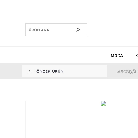
MODA
K
Anasayfa
ÖNCEKI ÜRÜN
ANEMOSS ÇAPA TASARIMLI MAVI...