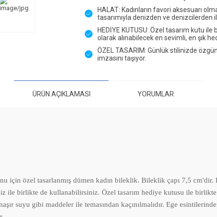
HALAT: Kadınların favori aksesuarı olmay
tasarımıyla denizden ve denizcilerden i
HEDİYE KUTUSU: Özel tasarım kutu ile bir
olarak alınabilecek en sevimli, en şık h
ÖZEL TASARIM: Günlük stilinizde özgün 
imzasını taşıyor.
ÜRÜN AÇIKLAMASI
YORUMLAR
çin özel tasarlanmış dümen kadın bileklik. Bileklik çapı 7,5 cm'dir. Ha
iniz ile birlikte de kullanabilirsiniz. Özel tasarım hediye kutusu ile birl
çamaşır suyu gibi maddeler ile temasından kaçınılmalıdır. Ege esintileri
r.