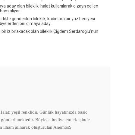
a aday olan bileklik, halat kullanılarak dizayn edilen
lham alıyor.
likte gönderilen bileklik, kadınlara bir yaz hediyesi
ediyelerden biri olmaya aday.
bir iz bırakacak olan bileklik Çiğdem Serdaroğlu’nun
lat; yeşil renklidir. Günlük hayatınızda basic
ikte gönderilmektedir. Böylece hediye etmek içinde
nden ilham alınarak oluşturulan AnemosS