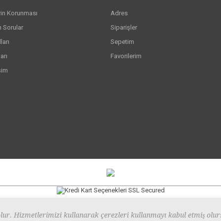
erin Korunması
Adres
n Sorular
Siparişler
arı
Sepetim
arı
Favorilerim
şim
ur. Hizmetlerimizi kullanarak çerezleri kullanmayı kabul etmiş olur
Copyright © 2026 Anemoss. Tüm Hakkı Saklıdır.