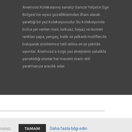
Anemoss Koleksiyonu sanatçı Gamze Yalçın’ın Ege
Bölgesi’nin eşsiz güzelliklerinden ilham alarak
yarattığı bir yaz koleksiyonudur. Bu koleksiyonda
bolca yer verilen mavi, turkuaz, beyaz ve lacivert
renkleri çapa, yengeç, balık ve yelkenli motifleri ile
buluşarak ürünlerimizi tatil stiline en iyi şekilde
uyumlar. Anemoss’a özgü yaz enerjisinin ustalıkla
yansıtıldığı ürünler her mevsim marin stili
yaratmanıza aracılık eder.
sunuz.
TAMAM
Daha fazla bilgi edin