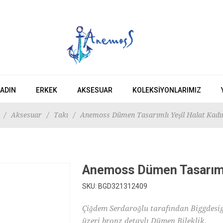
ADIN
ERKEK
AKSESUAR
KOLEKSIYONLARIMIZ
/
Aksesuar
/
Takı
/
Anemoss Dümen Tasarımlı Yeşil Halat Kadın
Anemoss Dümen Tasarımlı 
SKU:
BGD321312409
Çiğdem Serdaroğlu tarafından Biggdesig
üzeri bronz detaylı Dümen Bileklik.