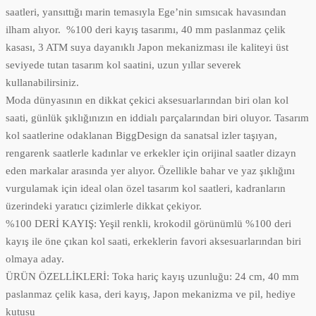
saatleri, yansıttığı marin temasıyla Ege’nin sımsıcak havasından
ilham alıyor. %100 deri kayış tasarımı, 40 mm paslanmaz çelik
kasası, 3 ATM suya dayanıklı Japon mekanizması ile kaliteyi üst
seviyede tutan tasarım kol saatini, uzun yıllar severek
kullanabilirsiniz.
Moda dünyasının en dikkat çekici aksesuarlarından biri olan kol
saati, günlük şıklığınızın en iddialı parçalarından biri oluyor. Tasarım
kol saatlerine odaklanan BiggDesign da sanatsal izler taşıyan,
rengarenk saatlerle kadınlar ve erkekler için orijinal saatler dizayn
eden markalar arasında yer alıyor. Özellikle bahar ve yaz şıklığını
vurgulamak için ideal olan özel tasarım kol saatleri, kadranların
üzerindeki yaratıcı çizimlerle dikkat çekiyor.
%100 DERİ KAYIŞ: Yeşil renkli, krokodil görünümlü %100 deri
kayış ile öne çıkan kol saati, erkeklerin favori aksesuarlarından biri
olmaya aday.
ÜRÜN ÖZELLİKLERİ: Toka hariç kayış uzunluğu: 24 cm, 40 mm
paslanmaz çelik kasa, deri kayış, Japon mekanizma ve pil, hediye
kutusu