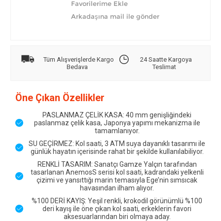
Tüm Alışverişlerde Kargo
24 Saatte Kargoya
Bedava
Teslimat
Öne Çıkan Özellikler
PASLANMAZ ÇELİK KASA: 40 mm genişliğindeki
paslanmaz çelik kasa, Japonya yapımı mekanizma ile
tamamlanıyor.
SU GEÇİRMEZ: Kol saati, 3 ATM suya dayanıklı tasarımı ile
günlük hayatın içerisinde rahat bir şekilde kullanılabiliyor.
RENKLİ TASARIM: Sanatçı Gamze Yalçın tarafından
tasarlanan AnemosS serisi kol saati, kadrandaki yelkenli
çizimi ve yansıttığı marin temasıyla Ege’nin sımsıcak
havasından ilham alıyor.
%100 DERİ KAYIŞ: Yeşil renkli, krokodil görünümlü %100
deri kayış ile öne çıkan kol saati, erkeklerin favori
aksesuarlarından biri olmaya aday.