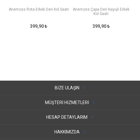
Anemoss Rota Erkek Deri Kol Saati
Anemoss Çapa Deri Kayışlı Erkek
Kol Saati
399,90 ₺
399,90 ₺
BIZE ULAŞIN
MÜŞTERI HIZMETLERI
HESAP DETAYLARIM
HAKKIMIZDA