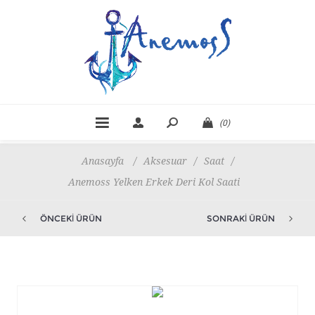
(0)
Anasayfa
/
Aksesuar
/
Saat
/
Anemoss Yelken Erkek Deri Kol Saati
ÖNCEKI ÜRÜN
SONRAKI ÜRÜN