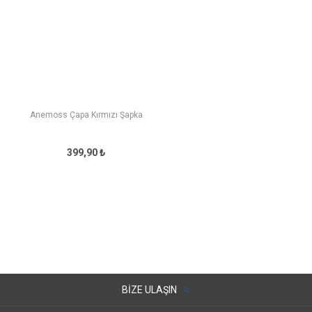
Anemoss Çapa Kırmızı Şapka
399,90 ₺
BIZE ULAŞIN