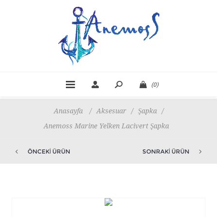
(0)
Anasayfa
/
Aksesuar
/
Şapka
/
Anemoss Marine Yelken Lacivert Şapka
ÖNCEKI ÜRÜN
SONRAKI ÜRÜN