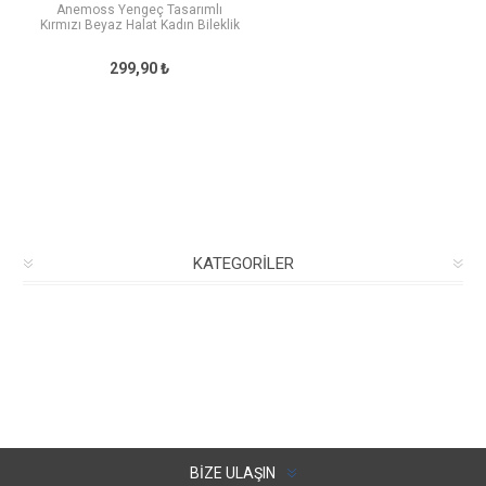
Anemoss Yengeç Tasarımlı
Kırmızı Beyaz Halat Kadın Bileklik
299,90 ₺
KATEGORILER
BIZE ULAŞIN