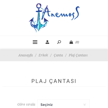
(0)
Anasayfa
/
Erkek
/
Çanta
/
Plaj Çantası
PLAJ ÇANTASI
Göre sırala