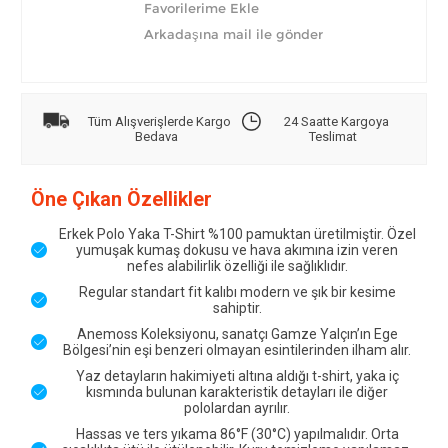
Tüm Alışverişlerde Kargo
24 Saatte Kargoya
Bedava
Teslimat
Öne Çıkan Özellikler
Erkek Polo Yaka T-Shirt %100 pamuktan üretilmiştir. Özel
yumuşak kumaş dokusu ve hava akımına izin veren
nefes alabilirlik özelliği ile sağlıklıdır.
Regular standart fit kalıbı modern ve şık bir kesime
sahiptir.
Anemoss Koleksiyonu, sanatçı Gamze Yalçın’ın Ege
Bölgesi’nin eşi benzeri olmayan esintilerinden ilham alır.
Yaz detayların hakimiyeti altına aldığı t-shirt, yaka iç
kısmında bulunan karakteristik detayları ile diğer
pololardan ayrılır.
Hassas ve ters yıkama 86°F (30°C) yapılmalıdır. Orta