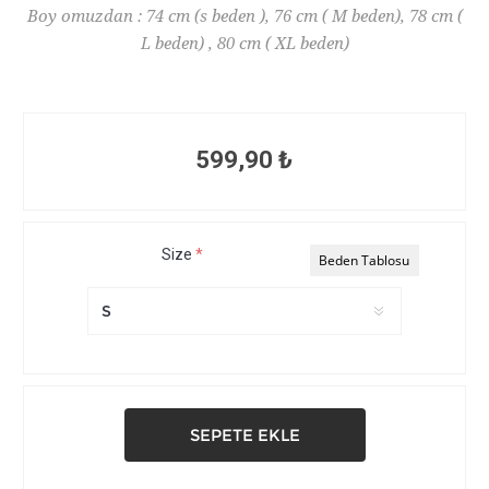
Boy omuzdan : 74 cm (s beden ), 76 cm ( M beden), 78 cm (
L beden) , 80 cm ( XL beden)
599,90 ₺
Size
*
Beden Tablosu