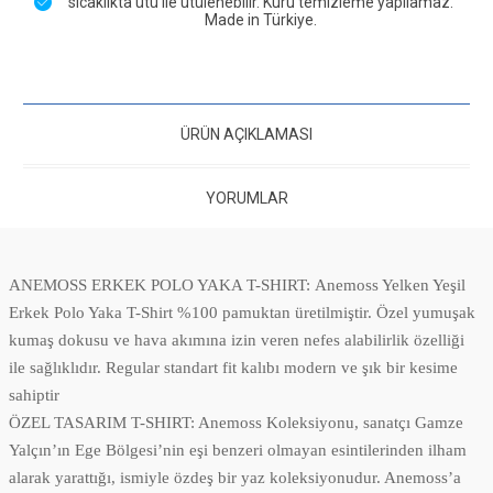
sıcaklıkta ütü ile ütülenebilir. Kuru temizleme yapılamaz.
Made in Türkiye.
ÜRÜN AÇIKLAMASI
YORUMLAR
ANEMOSS ERKEK POLO YAKA T-SHIRT: Anemoss Yelken Yeşil
Erkek Polo Yaka T-Shirt %100 pamuktan üretilmiştir. Özel yumuşak
kumaş dokusu ve hava akımına izin veren nefes alabilirlik özelliği
ile sağlıklıdır. Regular standart fit kalıbı modern ve şık bir kesime
sahiptir
ÖZEL TASARIM T-SHIRT: Anemoss Koleksiyonu, sanatçı Gamze
Yalçın’ın Ege Bölgesi’nin eşi benzeri olmayan esintilerinden ilham
alarak yarattığı, ismiyle özdeş bir yaz koleksiyonudur. Anemoss’a