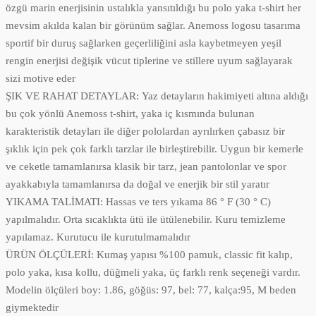
özgü marin enerjisinin ustalıkla yansıtıldığı bu polo yaka t-shirt her
mevsim akılda kalan bir görünüm sağlar. Anemoss logosu tasarıma
sportif bir duruş sağlarken geçerliliğini asla kaybetmeyen yeşil
rengin enerjisi değişik vücut tiplerine ve stillere uyum sağlayarak
sizi motive eder
ŞIK VE RAHAT DETAYLAR: Yaz detayların hakimiyeti altına aldığı
bu çok yönlü Anemoss t-shirt, yaka iç kısmında bulunan
karakteristik detayları ile diğer pololardan ayrılırken çabasız bir
şıklık için pek çok farklı tarzlar ile birleştirebilir. Uygun bir kemerle
ve ceketle tamamlanırsa klasik bir tarz, jean pantolonlar ve spor
ayakkabıyla tamamlanırsa da doğal ve enerjik bir stil yaratır
YIKAMA TALİMATI: Hassas ve ters yıkama 86 ° F (30 ° C)
yapılmalıdır. Orta sıcaklıkta ütü ile ütülenebilir. Kuru temizleme
yapılamaz. Kurutucu ile kurutulmamalıdır
ÜRÜN ÖLÇÜLERİ: Kumaş yapısı %100 pamuk, classic fit kalıp,
polo yaka, kısa kollu, düğmeli yaka, üç farklı renk seçeneği vardır.
Modelin ölçüleri boy: 1.86, göğüs: 97, bel: 77, kalça:95, M beden
giymektedir