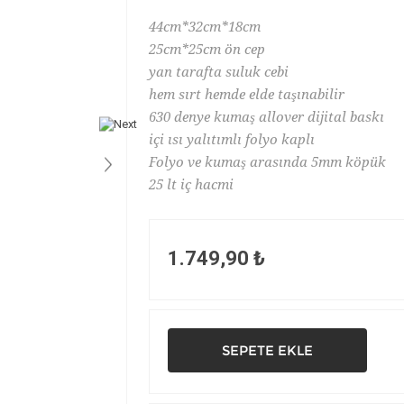
44cm*32cm*18cm
25cm*25cm ön cep
yan tarafta suluk cebi
hem sırt hemde elde taşınabilir
630 denye kumaş allover dijital baskı
içi ısı yalıtımlı folyo kaplı
Folyo ve kumaş arasında 5mm köpük
25 lt iç hacmi
1.749,90 ₺