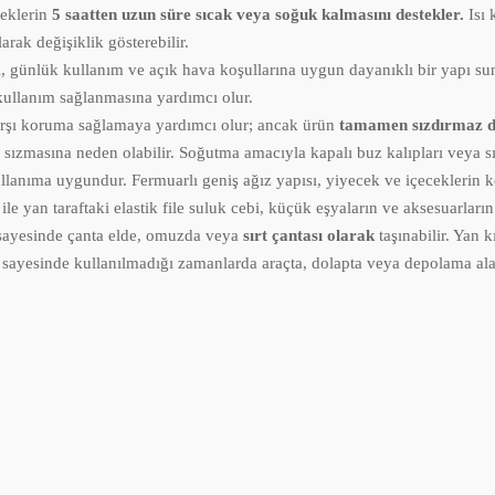
ceklerin
5 saatten uzun süre sıcak veya soğuk kalmasını destekler.
Isı 
arak değişiklik gösterebilir.
i, günlük kullanım ve açık hava koşullarına uygun dayanıklı bir yapı su
 kullanım sağlanmasına yardımcı olur.
arşı koruma sağlamaya yardımcı olur; ancak ürün
tamamen sızdırmaz de
 sızmasına neden olabilir. Soğutma amacıyla kapalı buz kalıpları veya sı
llanıma uygundur. Fermuarlı geniş ağız yapısı, yiyecek ve içeceklerin ko
ile yan taraftaki elastik file suluk cebi, küçük eşyaların ve aksesuarlar
ayesinde çanta elde, omuzda veya
sırt çantası olarak
taşınabilir. Yan 
pısı sayesinde kullanılmadığı zamanlarda araçta, dolapta veya depolama al