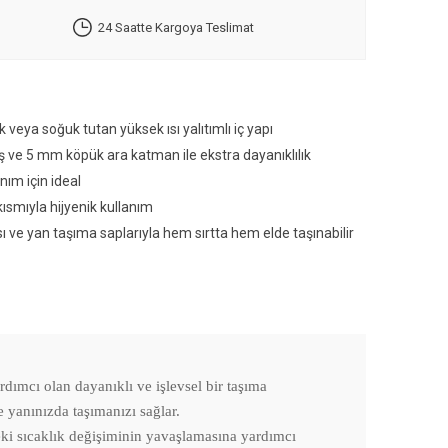
24 Saatte Kargoya Teslimat
 veya soğuk tutan yüksek ısı yalıtımlı iç yapı
aş ve 5 mm köpük ara katman ile ekstra dayanıklılık
anım için ideal
kısmıyla hijyenik kullanım
ı ve yan taşıma saplarıyla hem sırtta hem elde taşınabilir
dımcı olan dayanıklı ve işlevsel bir taşıma
e yanınızda taşımanızı sağlar.
deki sıcaklık değişiminin yavaşlamasına yardımcı