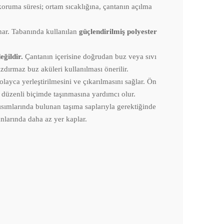
koruma süresi; ortam sıcaklığına, çantanın açılma
nar. Tabanında kullanılan
güçlendirilmiş polyester
ğildir.
Çantanın içerisine doğrudan buz veya sıvı
zdırmaz buz aküleri kullanılması önerilir.
layca yerleştirilmesini ve çıkarılmasını sağlar. Ön
ın düzenli biçimde taşınmasına yardımcı olur.
kısımlarında bulunan taşıma saplarıyla gerektiğinde
anlarında daha az yer kaplar.