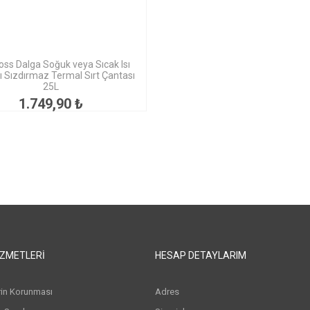
s Dalga Soğuk veya Sıcak Isı
lı Sızdırmaz Termal Sırt Çantası
25L
1.749,90 ₺
IZMETLERI
HESAP DETAYLARIM
erin Korunması
Adres