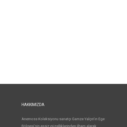
HAKKIMIZDA
Anemoss Koleksiyonu sanatçı Gamze Yalçın’ın Ege
Bölgesi’nin eşsiz güzelliklerinden ilham alarak