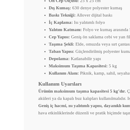
Ön Cep Ölçüsü:
25 x 25 cm
Dış Kumaş:
630 denye polyester kumaş
Baskı Tekniği:
Allover dijital baskı
İç Kaplama:
Isı yalıtımlı folyo
Yalıtım Katmanı:
Folyo ve kumaş arasında
Cep Yapısı:
Geniş ön saklama cebi ve yan fil
Taşıma Şekli:
Elde, omuzda veya sırt çantası 
Taban Yapısı:
Güçlendirilmiş polyester kum
Depolama:
Katlanabilir yapı
Maksimum Taşıma Kapasitesi:
5 kg
Kullanım Alanı:
Piknik, kamp, sahil, seyahat
Kullanım Uyarıları
Ürünün maksimum taşıma kapasitesi 5 kg’dır.
Ça
aküleri ya da kapalı buz kalıpları kullanılmalıdır.
Geniş iç hacmi, ısı yalıtımlı yapısı, dayanıklı 
hava etkinliklerinde düzenli ve pratik biçimde taş