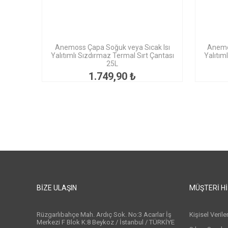
Anemoss Çapa Soğuk veya Sıcak Isı
Anemos
Yalıtımlı Sızdırmaz Termal Sırt Çantası
Yalıtım
25L
1.749,90 ₺
BIZE ULAŞIN
MÜŞTERI H
Rüzgarlıbahçe Mah. Ardıç Sok. No:3 Acarlar İş
Kişisel Veril
Merkezi F Blok K:8 Beykoz / İstanbul / TÜRKİYE