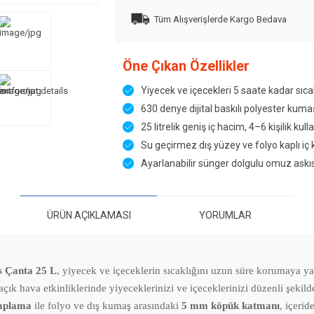
Tüm Alışverişlerde Kargo Bedava
Öne Çıkan Özellikler
Yiyecek ve içecekleri 5 saate kadar sıcak
630 denye dijital baskılı polyester kum
25 litrelik geniş iç hacim, 4–6 kişilik kull
Su geçirmez dış yüzey ve folyo kaplı iç 
Ayarlanabilir sünger dolgulu omuz askıs
ÜRÜN AÇIKLAMASI
YORUMLAR
os Çanta 25 L
, yiyecek ve içeceklerin sıcaklığını uzun süre korumaya yar
çık hava etkinliklerinde yiyeceklerinizi ve içeceklerinizi düzenli şekild
 kaplama
ile folyo ve dış kumaş arasındaki
5 mm köpük katmanı
, içeri