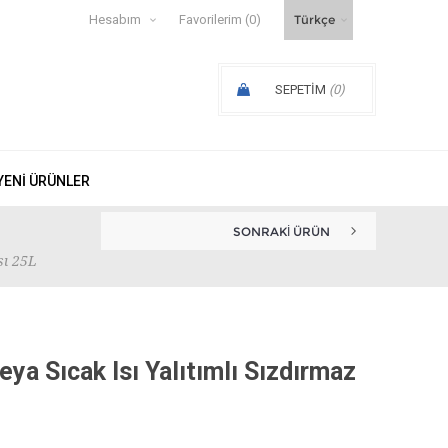
Hesabım
Favorilerim
(0)
SEPETIM
(0)
SIPARIŞ ARA TOPLAMI:
YENI ÜRÜNLER
SONRAKI ÜRÜN
ANEMOSS FENERCI KIZ SOĞUK V...
sı 25L
a Sıcak Isı Yalıtımlı Sızdırmaz