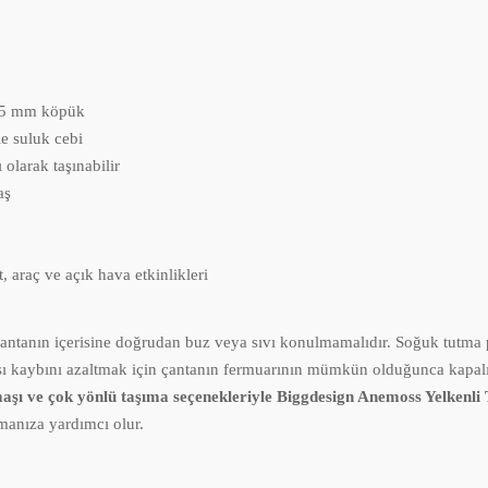
 5 mm köpük
e suluk cebi
olarak taşınabilir
aş
, araç ve açık hava etkinlikleri
ntanın içerisine doğrudan buz veya sıvı konulmamalıdır. Soğuk tutma 
 Isı kaybını azaltmak için çantanın fermuarının mümkün olduğunca kapalı 
kumaşı ve çok yönlü taşıma seçenekleriyle Biggdesign Anemoss Yelkenl
ımanıza yardımcı olur.