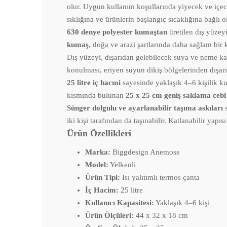
olur. Uygun kullanım koşullarında yiyecek ve içe
sıklığına ve ürünlerin başlangıç sıcaklığına bağlı ol
630 denye polyester kumaştan
üretilen dış yüzey
kumaş
, doğa ve arazi şartlarında daha sağlam bir
Dış yüzeyi, dışarıdan gelebilecek suya ve neme k
konulması, eriyen suyun dikiş bölgelerinden dışarı
25 litre iç hacmi
sayesinde yaklaşık 4–6 kişilik ku
kısmında bulunan
25 x 25 cm geniş saklama cebi
Sünger dolgulu ve ayarlanabilir taşıma askıları
s
iki kişi tarafından da taşınabilir. Katlanabilir ya
Ürün Özellikleri
Marka:
Biggdesign Anemoss
Model:
Yelkenli
Ürün Tipi:
Isı yalıtımlı termos çanta
İç Hacim:
25 litre
Kullanıcı Kapasitesi:
Yaklaşık 4–6 kişi
Ürün Ölçüleri:
44 x 32 x 18 cm