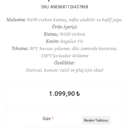
SKU:
ANE8681126437868
Malzeme:
%100 viskon kumaş, nefes alabilir ve hafif yapı.
Ürün İçeriği:
Kumaş:
%100 viskon
Kesim:
Regular Fit
Yıkama:
30°C hassas yıkama, düz zeminde kurutma,
150°C’ye kadar ütüleme
Özellikler:
Festival, konser, tatil ve plaj için ideal
1.099,90 ₺
Size
*
Beden Tablosu