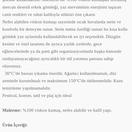
mercan desenli erkek gömleği, yaz mevsiminin enerjisini taşıyan
canlı renkleri ve rahat kalıbıyla stilinizi öne çıkarır.
Nefes alabilen viskon kumaşı sayesinde sıcak havalarda serin ve
konforlu bir deneyim sunar. Serin tutma özelliği sunan bu kısa kollu
gömlek yaz aylarında kullanılabilecek en iyi seçenektir. Düzgün
kesimi ve özel tasarımı ile ayrıca yazlık yerlerde, gece
eğlencelerinde ya da parti gibi organizasyonlarda başka kimsede
rastlayamayacağınız ayrıcalıklı bir stil yaratma şansına sahip
olursunuz.
30°C’de hassas yıkama önerilir. Ağartıcı kullanılmamalı, düz
zeminde kurutulmalı ve maksimum 150°C'de ütülenmelidir. Kuru
temizleme yapılmamalıdır.
Festival, konser, tatil ve plaj için ideal
Malzeme:
%100 viskon kumaş, nefes alabilir ve hafif yapı.
Ürün İçeriği: