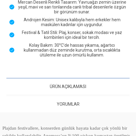
Mercan Desenli Renkli Tasarım: Yavruağzı zemin üzerine
yeşil, mavi ve sarı tonlarında canlı tribal desenlerle özgün
bir görünüm sunar.
Androjen Kesim: Unisex kalıbıyla hem erkekler hem
maskülen kadınlar için uygundur.
Festival & Tatil Stili: Plaj, konser, sokak modası ve yaz
kombinleri için ideal bir tercih.
Kolay Bakım: 30°C’de hassas yıkama, ağartıcı
kullanmadan düz zeminde kurutma, orta sıcaklıkta
ütüleme ile uzun ömürlü kullanım.
ÜRÜN AÇIKLAMASI
YORUMLAR
Plajdan festivallere, konserden günlük hayata kadar çok yönlü bir
şekilde kullanılabilir. Anemoss’un %100 viskon kumaştan üretilmiş