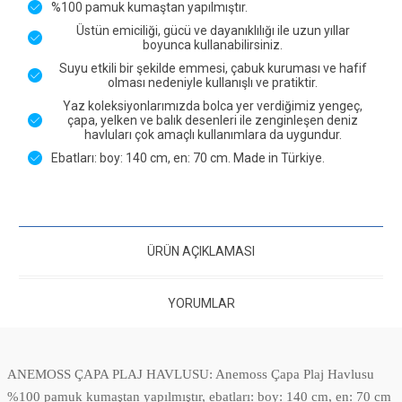
%100 pamuk kumaştan yapılmıştır.
Üstün emiciliği, gücü ve dayanıklılığı ile uzun yıllar
boyunca kullanabilirsiniz.
Suyu etkili bir şekilde emmesi, çabuk kuruması ve hafif
olması nedeniyle kullanışlı ve pratiktir.
Yaz koleksiyonlarımızda bolca yer verdiğimiz yengeç,
çapa, yelken ve balık desenleri ile zenginleşen deniz
havluları çok amaçlı kullanımlara da uygundur.
Ebatları: boy: 140 cm, en: 70 cm. Made in Türkiye.
ÜRÜN AÇIKLAMASI
YORUMLAR
ANEMOSS ÇAPA PLAJ HAVLUSU: Anemoss Çapa Plaj Havlusu
%100 pamuk kumaştan yapılmıştır, ebatları: boy: 140 cm, en: 70 cm