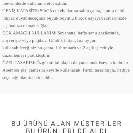
mevsimlerde kullanıma elverişlidir.
GENİŞ KAPASİTE: 50x28 cm ebatlarına sahip çanta, laptop dahil
ihtiyaç duyabileceğiniz büyük boyutlu birçok eşyayı beraberinizde
taşımanıza olanak sağlar.
ÇOK AMAÇLI KULLANIM: Seyahatte, hafta sonu gezilerinde,
alışverişte veya plajda… Günlük ihtiyaçlara uygun
kullanabileceğiniz bu çanta, 1 fermuarlı ve 2 açık iç cebiyle
düzenlemeyi pratikleştirir.
ÖZEL TASARIM: Özgür stilini plajda da yansıtmak isteyen kadınlar
Anemoss plaj çantasını keyifle kullanacak. Farklı tasarımıyla, hediye
seçeneği olarak da idealdir.
BU ÜRÜNÜ ALAN MÜŞTERILER
BU ÜRÜNLERI DE ALDI