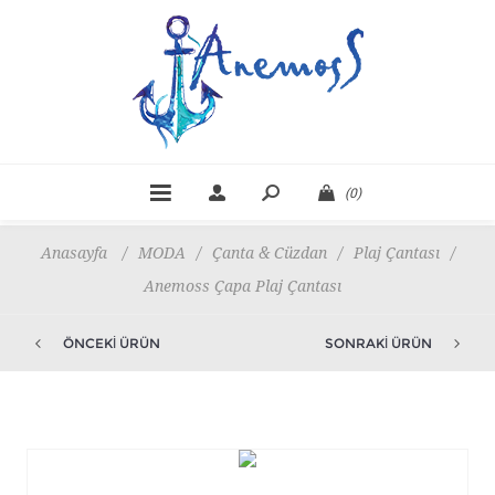
(0)
Anasayfa
/
MODA
/
Çanta & Cüzdan
/
Plaj Çantası
/
Anemoss Çapa Plaj Çantası
ÖNCEKI ÜRÜN
SONRAKI ÜRÜN