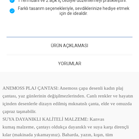
1 fermuarlı ve 2 açık iç cebiyle düzenlemeyi pratikleştirir.
Farklı tasarım seçenekleriyle, sevdiklerinize hediye etmek
için de idealdir.
ÜRÜN AÇIKLAMASI
YORUMLAR
ANEMOSS PLAJ ÇANTASI: Anemoss çapa desenli kadın plaj
çantası, yaz günlerinin değişilmezlerinden. Canlı renkler ve hayatın
içinden desenlerle dizayn edilmiş mıknatıslı çanta, elde ve omuzda
çapraz taşınabilir.
SUYA DAYANIKLI KALİTELİ MALZEME: Kanvas
kumaş malzeme, çantayı oldukça dayanıklı ve suya karşı dirençli
kılar (makinada yıkamayınız). Baharda, yazın, kışın, tüm